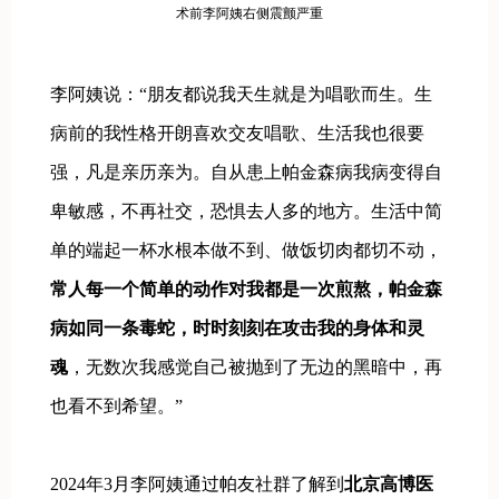
术前李阿姨右侧震颤严重
李阿姨说：“朋友都说我天生就是为唱歌而生。生
病前的我性格开朗喜欢交友唱歌、生活我也很要
强，凡是亲历亲为。自从患上帕金森病我病变得自
卑敏感，不再社交，恐惧去人多的地方。生活中简
单的端起一杯水根本做不到、做饭切肉都切不动，
常人每一个简单的动作对我都是一次煎熬，帕金森
病如同一条毒蛇，时时刻刻在攻击我的身体和灵
魂
，无数次我感觉自己被抛到了无边的黑暗中，再
也看不到希望。”
2024年3月李阿姨通过帕友社群了解到
北京高博医