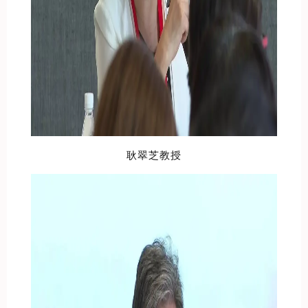
耿翠芝教授